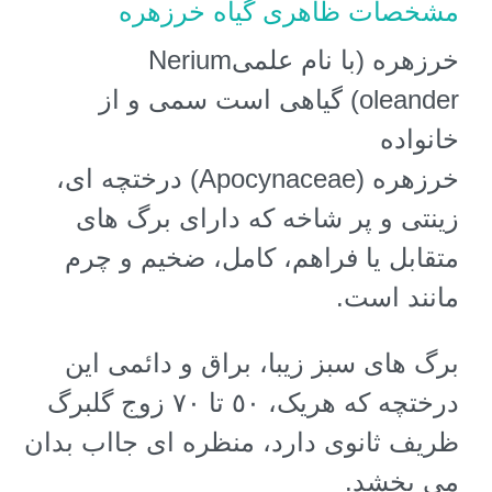
مشخصات ظاهری گیاه خرزهره
خرزهره
(
با نام علمی
Nerium
oleander)
گیاهی است سمی و از
خانواده
خرزهره
(Apocynaceae)
درختچه ای،
زینتی و پر شاخه که دارای برگ های
متقابل یا فراهم، کامل، ضخیم و چرم
مانند است.
برگ های سبز زیبا، براق و دائمی این
درختچه که هریک، ٥٠ تا ٧٠ زوج گلبرگ
ظریف ثانوی دارد، منظره ای جااب بدان
می بخشد.